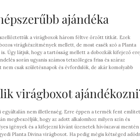
gnépszerűbb ajándéka
szellőztettük
a virágboxok három féltve őrzött titkát.
Ezek
bozos virágkészítmények mellett, de most essék szó a Planta
 is. Úgy látjuk, hogy a tartósság mellett a dobozkák kifejező ere
ndelés során ugyanis számos tetszőleges friss és száraz
hát nem csak születésnapok és évfordulók, de akár komolyabb
lik virágboxot ajándékozni
i egyáltalán nem illetlenség. Erre éppen a termék fent említet
rán megbeszéljük, hogy az adott alkalomhoz milyen szín és
lyes igények és a kifejezni kívánt üzenetek hívószavai mentén
egyedi Planta Divina virágboxot. Ha pedig mégis kétséged adód