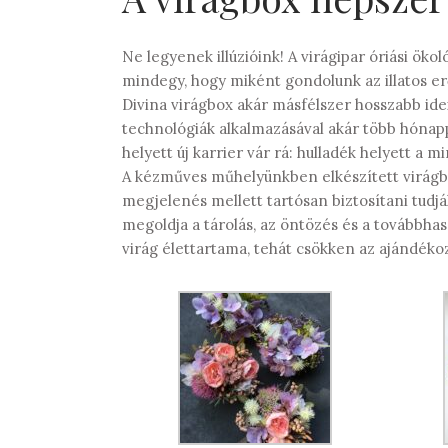
Ne legyenek illúzióink! A virágipar óriási ö
mindegy, hogy miként gondolunk az illatos e
Divina virágbox akár másfélszer hosszabb ide
technológiák alkalmazásával akár több hónap
helyett új karrier vár rá: hulladék helyett a
A kézműves műhelyünkben elkészített virágbo
megjelenés mellett tartósan biztosítani tudjá
megoldja a tárolás, az öntözés és a továbbha
virág élettartama, tehát csökken az ajándéko