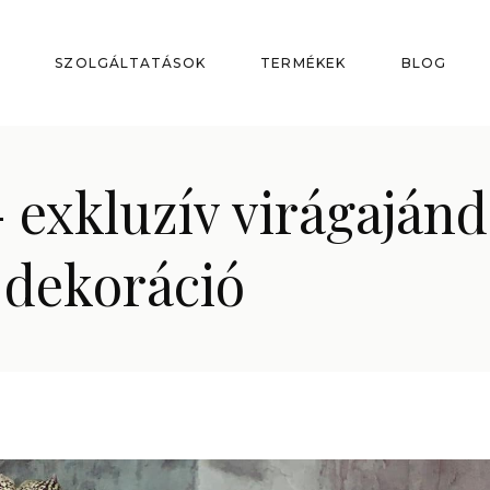
P
SZOLGÁLTATÁSOK
TERMÉKEK
BLOG
- exkluzív virágaján
 dekoráció