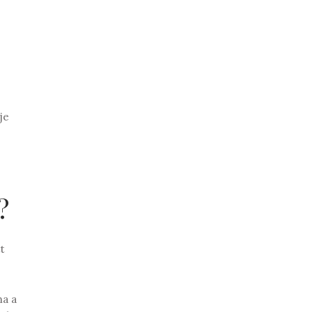
je
?
t
na a