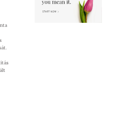
anta
s
sát.
ítás
ált