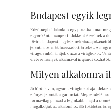
Budapest egyik le
Közösségi oldalunkon egy posztban már meg
egyenként is szuper indokként érvelnek a do
Divina budapesti ügyfeleinek visszajelzéseiről
jelenti a termék hozzáadott értékét. A megre
virágelemből állítjuk össze a virágboxot. Te
életesemények alkalmával is ajándékozhatók.
Milyen alkalomra il
Jó hírünk van, ugyanis virágboxot ajándékozn
előnyei jelentik a garanciát. Megrendelés so
formavilág passzol a leginkább, majd a szemé
megalkotjuk az alkalomhoz illő tökéletes és 