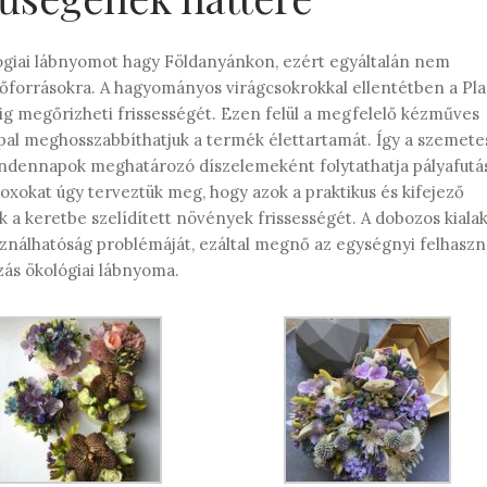
kológiai lábnyomot hagy Földanyánkon, ezért egyáltalán nem
rőforrásokra. A hagyományos virágcsokrokkal ellentétben a Pl
ig megőrizheti frissességét. Ezen felül a megfelelő kézműves
pal meghosszabbíthatjuk a termék élettartamát. Így a szemete
 mindennapok meghatározó díszelemeként folytathatja pályafutá
xokat úgy terveztük meg, hogy azok a praktikus és kifejező
k a keretbe szelídített növények frissességét. A dobozos kialak
sználhatóság problémáját, ezáltal megnő az egységnyi felhaszn
zás ökológiai lábnyoma.