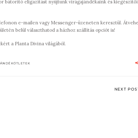
 bátorító eligazítást nyújtunk virágajándékaink és kiegészítő
elefonon e-mailen vagy Messenger-üzeneten keresztül. Átveh
tén belül választhatod a házhoz szállítás opciót is!
kért a Planta Divina világából.
JÁNDÉKÖTLETEK
NEXT POS