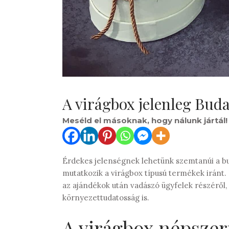
A virágbox jelenleg Bud
Meséld el másoknak, hogy nálunk jártál!
Érdekes jelenségnek lehetünk szemtanúi a b
mutatkozik a virágbox típusú termékek iránt
az ajándékok után vadászó ügyfelek részéről, 
környezettudatosság is.
A virágbox népszer