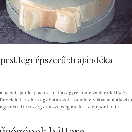
apest legnépszerűbb ajándéka
udapesti ajándékpiacon, miután egyre komolyabb érdeklődés
. Ennek hátterében egy határozott szemléletváltás mutatkozik
ugyanis a frissesség és a szépség mellett szempont lett a
űségének háttere