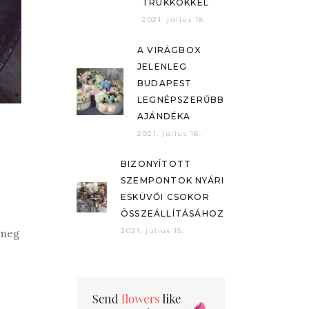
TRÜKKÖKKEL
2021. július 18.
A VIRÁGBOX
JELENLEG
BUDAPEST
LEGNÉPSZERŰBB
AJÁNDÉKA
2021. július 16.
BIZONYÍTOTT
SZEMPONTOK NYÁRI
ESKÜVŐI CSOKOR
ÖSSZEÁLLÍTÁSÁHOZ
2021. július 15.
 meg