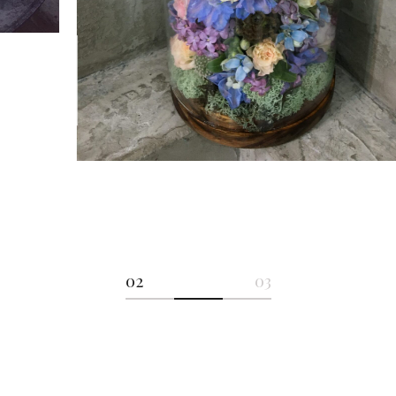
Lakás
dekorációk
02
03