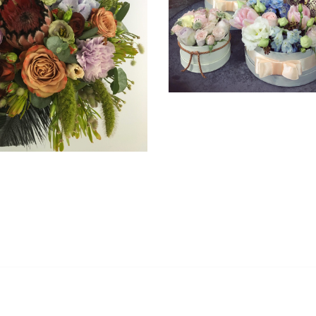
DEKORÁCIÓ ÉS AJÁNDÉK
ARTÓS CSOKROK SELYEM
ÉS SZÁRAZ VIRÁGBÓL
VIRÁGKÖTÉS