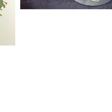
Virágok
üvegbúrában