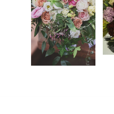
T
CSOKROK ÉLŐ VIRÁGBÓL
VIRÁGKÖTÉS