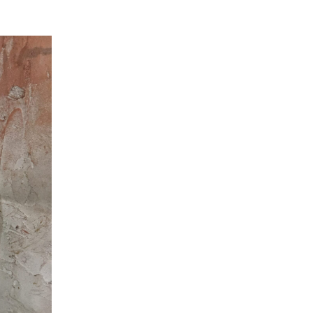
Koszorúk
és
ajtódíszek