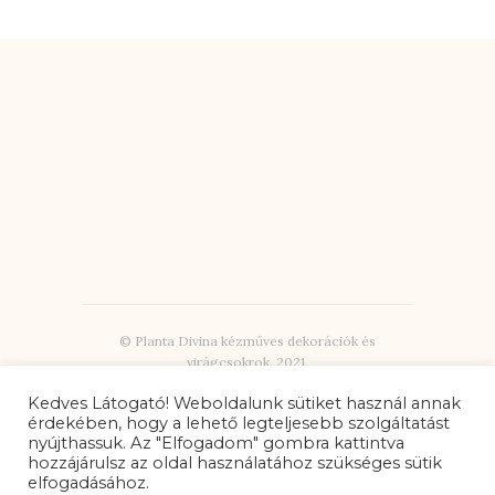
© Planta Divina kézműves dekorációk és
virágcsokrok, 2021.
Kedves Látogató! Weboldalunk sütiket használ annak
érdekében, hogy a lehető legteljesebb szolgáltatást
ADATVÉDELMI TÁJÉKOZTATÓ
nyújthassuk. Az "Elfogadom" gombra kattintva
hozzájárulsz az oldal használatához szükséges sütik
Adatvédelmi tájékoztató
elfogadásához.