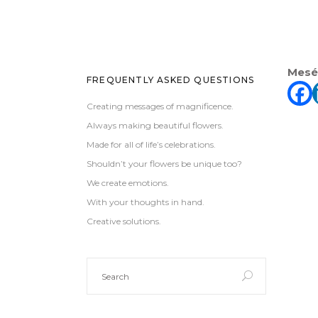
Mesél
FREQUENTLY ASKED QUESTIONS
Creating messages of magnificence.
Always making beautiful flowers.
Made for all of life’s celebrations.
Shouldn’t your flowers be unique too?
We create emotions.
With your thoughts in hand.
Creative solutions.
Search
for: