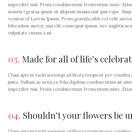
imperdiet nisi. Proin condimentum fermentum nunc. Etiam 
mauris egestas quam, ut aliquam massa nisl quis eque. Susp
version of Lorem Ipsum. Proin gravida nibh vel velit auctor
bibendum auctor, nisi elit consequat ipsum, nec sagittis sem
vulputate cursus a sit.
03.
Made for all of life’s celebra
Class aptent taciti sociosqu ad litora torquent per conubia
justo. Nullam ac urna eu felis dapibus condimentum sit ame
imperdiet nisi. Proin condimentum fermentum nunc. Etiam
04.
Shouldn’t your flowers be u
Class aptent taciti sociosqu ad litora torquent per conubia