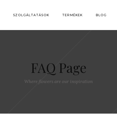
P
SZOLGÁLTATÁSOK
TERMÉKEK
BLOG
FAQ Page
Where flowers are our inspiration