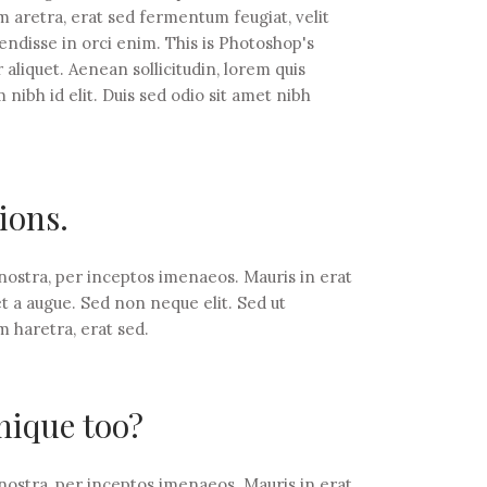
aretra, erat sed fermentum feugiat, velit
endisse in orci enim. This is Photoshop's
 aliquet. Aenean sollicitudin, lorem quis
 nibh id elit. Duis sed odio sit amet nibh
tions.
 nostra, per inceptos imenaeos. Mauris in erat
t a augue. Sed non neque elit. Sed ut
 haretra, erat sed.
nique too?
 nostra, per inceptos imenaeos. Mauris in erat